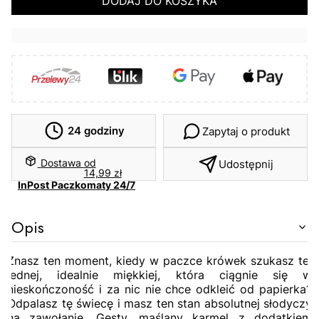
DODAJ DO KOSZYKA
24 godziny
Zapytaj o produkt
Dostawa
od
Udostępnij
14,99 zł
InPost Paczkomaty 24/7
Opis
Znasz ten moment, kiedy w paczce krówek szukasz tej
jednej, idealnie miękkiej, która ciągnie się w
nieskończoność i za nic nie chce odkleić od papierka?
Odpalasz tę świecę i masz ten stan absolutnej słodyczy
na zawołanie. Gęsty, maślany karmel z dodatkiem