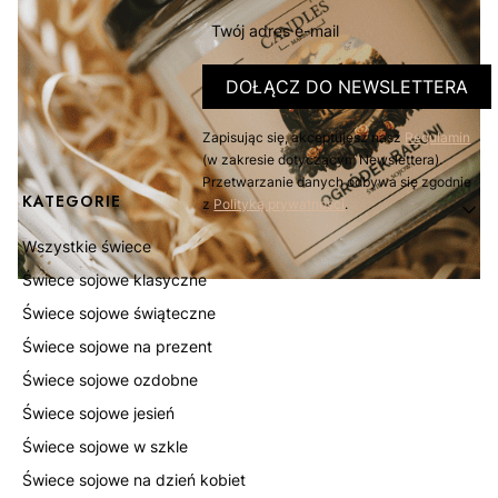
Twój adres e-mail
DO KOSZYKA
DOŁĄCZ DO NEWSLETTERA
Zapisując się, akceptujesz nasz
Regulamin
(w zakresie dotyczącym Newslettera).
Przetwarzanie danych odbywa się zgodnie
Linki w stopce
KATEGORIE
z
Polityką prywatności
.
Wszystkie świece
Świece sojowe klasyczne
Świece sojowe świąteczne
Świece sojowe na prezent
Świece sojowe ozdobne
Świece sojowe jesień
Świece sojowe w szkle
Świece sojowe na dzień kobiet