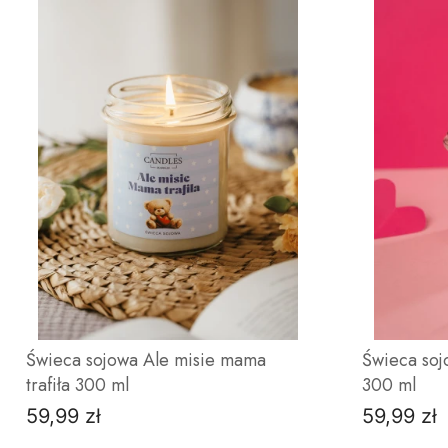
Świeca sojowa Ale misie mama
Świeca so
trafiła 300 ml
300 ml
59,99 zł
59,99 zł
Cena
Cena