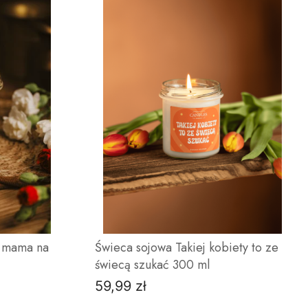
a mama na
Świeca sojowa Takiej kobiety to ze
świecą szukać 300 ml
59,99 zł
Cena