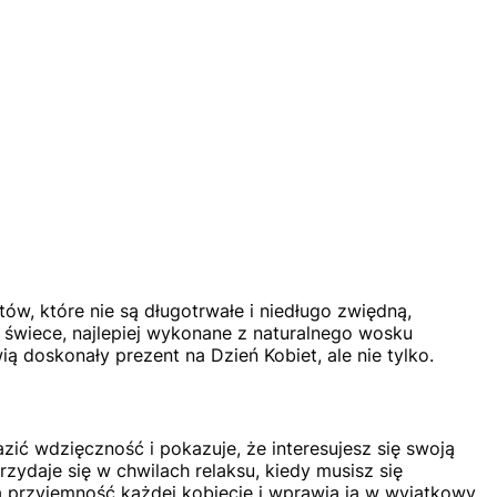
tów, które nie są długotrwałe i niedługo zwiędną,
 świece, najlepiej wykonane z naturalnego wosku
 doskonały prezent na Dzień Kobiet, ale nie tylko.
ć wdzięczność i pokazuje, że interesujesz się swoją
ydaje się w chwilach relaksu, kiedy musisz się
ą przyjemność każdej kobiecie i wprawią ją w wyjątkowy